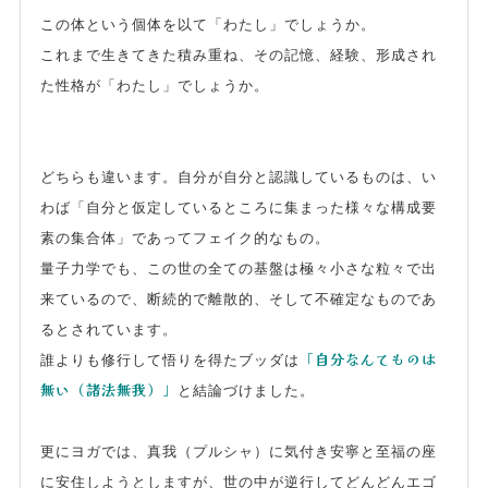
この体という個体を以て「わたし」でしょうか。
これまで生きてきた積み重ね、その記憶、経験、形成され
た性格が「わたし」でしょうか。
どちらも違います。自分が自分と認識しているものは、い
わば「自分と仮定しているところに集まった様々な構成要
素の集合体」であってフェイク的なもの。
量子力学でも、この世の全ての基盤は極々小さな粒々で出
来ているので、断続的で離散的、そして不確定なものであ
るとされています。
「自分なんてものは
誰よりも修行して悟りを得たブッダは
無い（諸法無我）」
と結論づけました。
更にヨガでは、真我（プルシャ）に気付き安寧と至福の座
に安住しようとしますが、世の中が逆行してどんどんエゴ