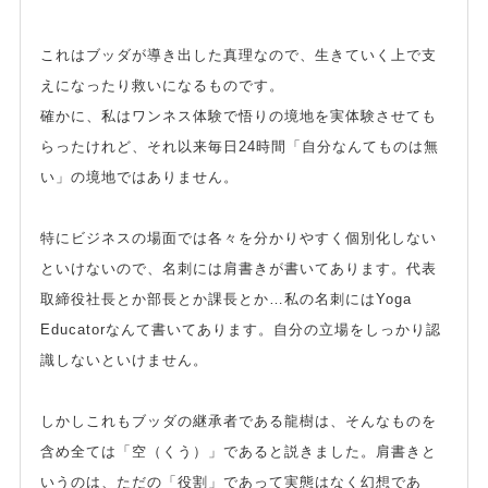
これはブッダが導き出した真理なので、生きていく上で支
えになったり救いになるものです。
確かに、私はワンネス体験で悟りの境地を実体験させても
らったけれど、それ以来毎日24時間「自分なんてものは無
い」の境地ではありません。
特にビジネスの場面では各々を分かりやすく個別化しない
といけないので、名刺には肩書きが書いてあります。代表
取締役社長とか部長とか課長とか…私の名刺にはYoga
Educatorなんて書いてあります。自分の立場をしっかり認
識しないといけません。
しかしこれもブッダの継承者である龍樹は、そんなものを
含め全ては「空（くう）」であると説きました。肩書きと
いうのは、ただの「役割」であって実態はなく幻想であ