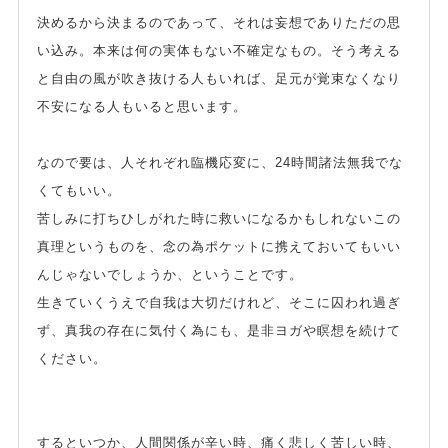
決めるから決まるのであって、それは妄想でありただの思
い込み。本来は何の実体もない不確定なもの。そう考える
と自由の風が吹き抜ける人もいれば、足元が覚束なくなり
不安になる人もいると思います。
なので要は、人それぞれ臨機応変に、24時間諸法無我でな
くてもいい。
苦しみに打ちひしがれた時に救いになるかもしれないこの
真理というものを、念の為ポケットに携えておいてもいい
んじゃないでしょうか、ということです。
生きていくうえで自我は大切だけれど、そこに囚われ過ぎ
ず、真我の存在に気付く為にも、是非ヨガや瞑想を続けて
ください。
するといつか、人間関係が辛い時、痛く悲しく苦しい時、