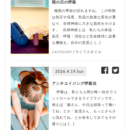
雨の日の呼吸
梅雨の季節が訪れますね。 この時期
は気圧や湿度、気温の急激な変化が重
なり、自律神経に大きな負担をかけま
す。 自律神経とは、私たちの体温・
血圧・呼吸・消化など生命維持に必要
な機能を、自分の意思と […]
CATEGORY |
ライフスタイル
2026.4.19.Sun
アンチエイジング呼吸法
呼吸は、私たち人間が唯一自分でコ
ントロールできるライフラインです。
例えば「腸さん、今日は頑張って働い
てね」とか「血流さん、もっとさらさ
ら流れてね」とか命令してみてもその
通りには […]