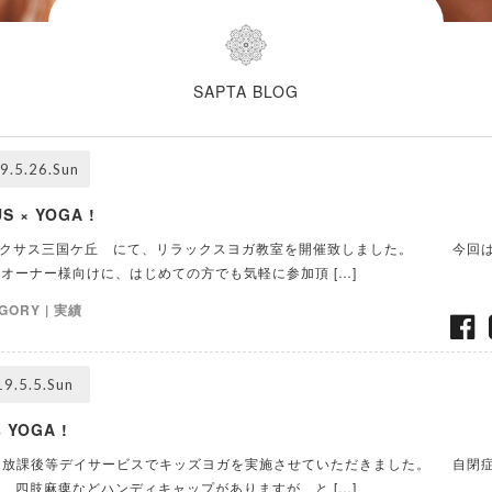
SAPTA BLOG
9.5.26.Sun
S × YOGA !
サス三国ケ丘 にて、リラックスヨガ教室を開催致しました。 今回
オーナー様向けに、はじめての方でも気軽に参加頂 […]
GORY |
実績
9.5.5.Sun
s YOGA !
後等デイサービスでキッズヨガを実施させていただきました。 自閉
、四肢麻痺などハンディキャップがありますが、と […]