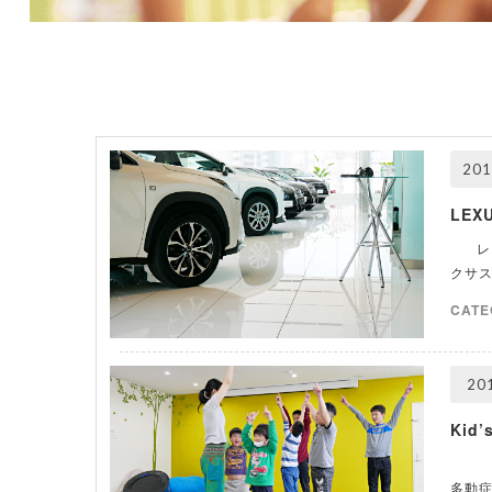
201
LEXU
レク
クサス
CATE
201
Kid’
放課
多動症