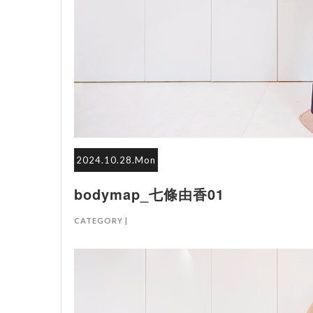
2024.10.28.Mon
bodymap_七條由香01
CATEGORY |