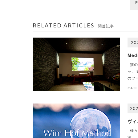
P
RELATED ARTICLES
関連記事
202
Med
猫の
ャ、
のツ
CATE
202
ヴィ
様々
法。