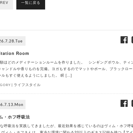
REV
一覧に戻る
6.7.28.Tue
itation Room
額ほどのメディテーションルームを作りました。 シンギングボウル、ティ
キャンドルや香りものを完備。ヨガもするのでマットやポール、ブラックロー
ールもすぐ使えるようにしました。 瞑 […]
ライフスタイル
GORY |
6.7.13.Mon
ム・ホフ呼吸法
な呼吸法を実践してきましたが、最近効果を感じているのはヴィム・ホフ呼
 ヴィム・ホフさんは、寒冷な環境に関わる20以上のギネス記録を持つ【ア