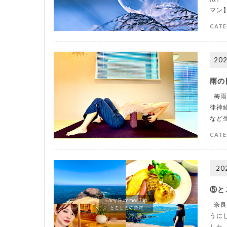
マン
CATE
202
雨の
梅雨
律神
など
CATE
20
⑤と
奈良
うに
した