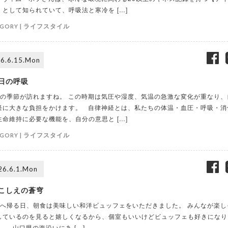
】として知られていて、呼吸法と寒冷を […]
ライフスタイル
GORY |
6.6.15.Mon
日の呼吸
の季節が訪れますね。 この時期は気圧や湿度、気温の急激な変化が重なり、
経に大きな負担をかけます。 自律神経とは、私たちの体温・血圧・呼吸・消
生命維持に必要な機能を、自分の意思と […]
ライフスタイル
GORY |
26.6.1.Mon
こしえの蒼穹
へ帰る日、朝食は美味しい和洋ビュッフェをいただきました。 みんなが楽し
しているのを見ると嬉しくなるから、個室もいいけどビュッフェも好きになり
。 山口県の海沿いにあ […]