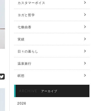
カスタマーボイス
ヨガと哲学
七條由香
実績
日々の暮らし
温泉旅行
瞑想
ARCHIVE
アーカイブ
2026