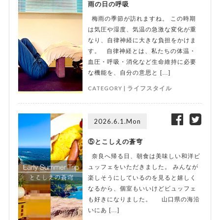
雨の日の呼吸
梅雨の季節が訪れますね。 この時期
は気圧や湿度、気温の急激な変化が重
なり、自律神経に大きな負担をかけま
す。 自律神経とは、私たちの体温・
血圧・呼吸・消化など生命維持に必要
な機能を、自分の意思と […]
CATEGORY |
ライフスタイル
2026.6.1.Mon
⑤とこしえの蒼穹
奈良へ帰る日、朝食は美味しい和洋ビ
ュッフェをいただきました。 みんなが
楽しそうにしているのを見ると嬉しく
なるから、個室もいいけどビュッフェ
も好きになりました。 山口県の海沿
いにあ […]