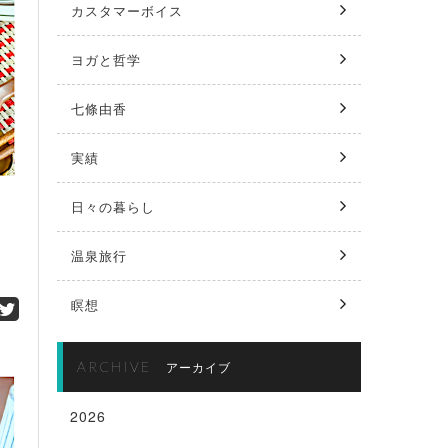
カスタマーボイス
ヨガと哲学
七條由香
実績
日々の暮らし
温泉旅行
瞑想
ARCHIVE
アーカイブ
2026