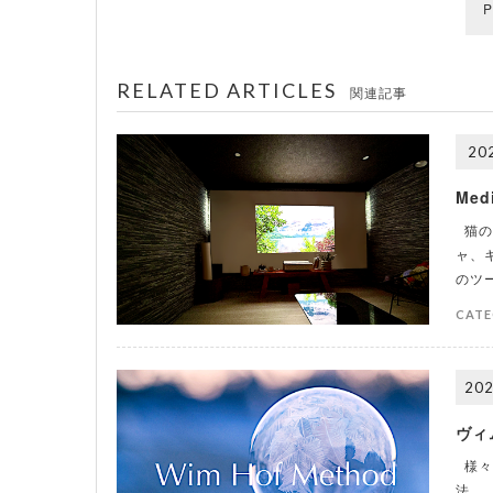
P
RELATED ARTICLES
関連記事
202
Med
猫の
ャ、
のツ
CATE
202
ヴィ
様々
法。