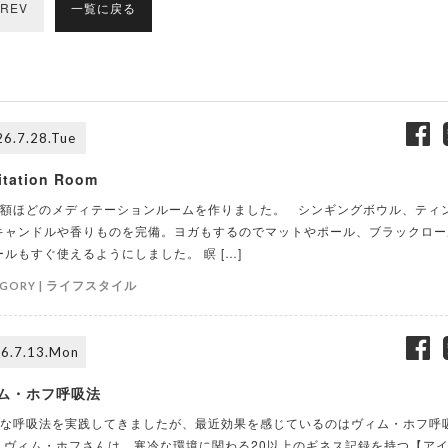
REV
一覧に戻る
6.7.28.Tue
itation Room
額ほどのメディテーションルームを作りました。 シンギングボウル、ティ
キャンドルや香りものを完備。ヨガもするのでマットやポール、ブラックロー
ールもすぐ使えるようにしました。 瞑 […]
ライフスタイル
GORY |
6.7.13.Mon
ム・ホフ呼吸法
な呼吸法を実践してきましたが、最近効果を感じているのはヴィム・ホフ呼
 ヴィム・ホフさんは、寒冷な環境に関わる20以上のギネス記録を持つ【ア