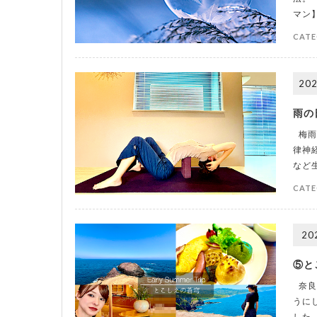
マン
CATE
202
雨の
梅雨
律神
など
CATE
20
⑤と
奈良
うに
した