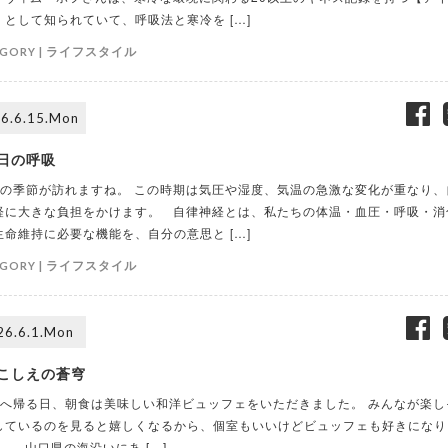
】として知られていて、呼吸法と寒冷を […]
ライフスタイル
GORY |
6.6.15.Mon
日の呼吸
の季節が訪れますね。 この時期は気圧や湿度、気温の急激な変化が重なり、
経に大きな負担をかけます。 自律神経とは、私たちの体温・血圧・呼吸・消
生命維持に必要な機能を、自分の意思と […]
ライフスタイル
GORY |
26.6.1.Mon
こしえの蒼穹
へ帰る日、朝食は美味しい和洋ビュッフェをいただきました。 みんなが楽し
しているのを見ると嬉しくなるから、個室もいいけどビュッフェも好きになり
。 山口県の海沿いにあ […]