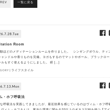
REV
一覧に戻る
6.7.28.Tue
itation Room
額ほどのメディテーションルームを作りました。 シンギングボウル、ティ
キャンドルや香りものを完備。ヨガもするのでマットやポール、ブラックロー
ールもすぐ使えるようにしました。 瞑 […]
ライフスタイル
GORY |
6.7.13.Mon
ム・ホフ呼吸法
な呼吸法を実践してきましたが、最近効果を感じているのはヴィム・ホフ呼
 ヴィム・ホフさんは、寒冷な環境に関わる20以上のギネス記録を持つ【ア