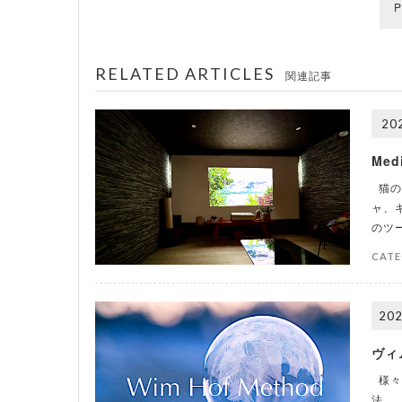
P
RELATED ARTICLES
関連記事
202
Med
猫の
ャ、
のツ
CATE
202
ヴィ
様々
法。