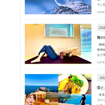
マン
CATE
202
雨の
梅雨
律神
など
CATE
20
⑤と
奈良
うに
した