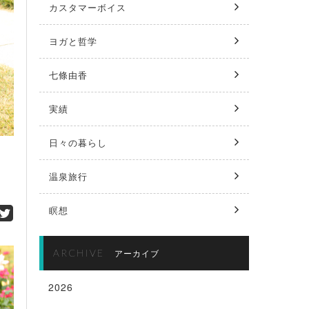
カスタマーボイス
ヨガと哲学
七條由香
実績
日々の暮らし
温泉旅行
瞑想
ARCHIVE
アーカイブ
2026