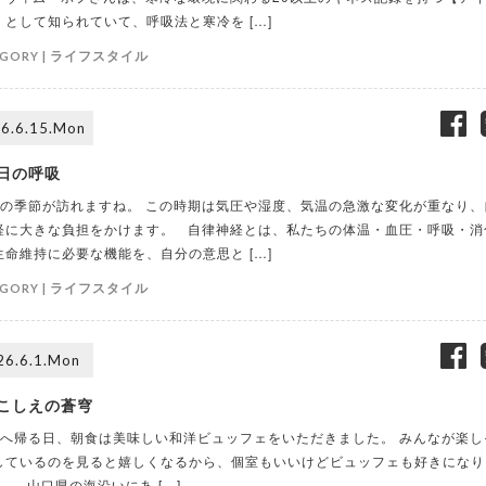
】として知られていて、呼吸法と寒冷を […]
ライフスタイル
GORY |
6.6.15.Mon
日の呼吸
の季節が訪れますね。 この時期は気圧や湿度、気温の急激な変化が重なり、
経に大きな負担をかけます。 自律神経とは、私たちの体温・血圧・呼吸・消
生命維持に必要な機能を、自分の意思と […]
ライフスタイル
GORY |
26.6.1.Mon
こしえの蒼穹
へ帰る日、朝食は美味しい和洋ビュッフェをいただきました。 みんなが楽し
しているのを見ると嬉しくなるから、個室もいいけどビュッフェも好きになり
。 山口県の海沿いにあ […]