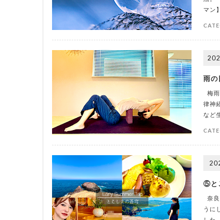
マン
CATE
202
雨の
梅雨
律神
など
CATE
20
⑤と
奈良
うに
した