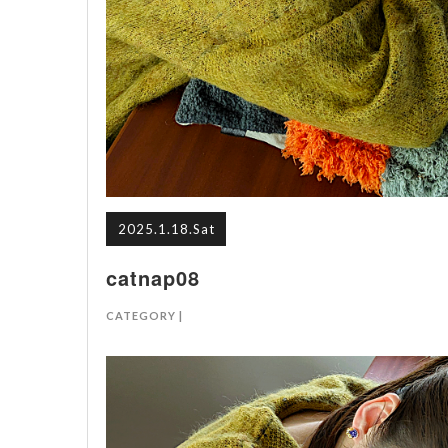
2025.1.18.Sat
catnap08
CATEGORY |