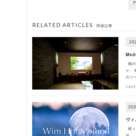
P
RELATED ARTICLES
関連記事
202
Med
猫の
ャ、
のツ
CATE
202
ヴィ
様々
法。