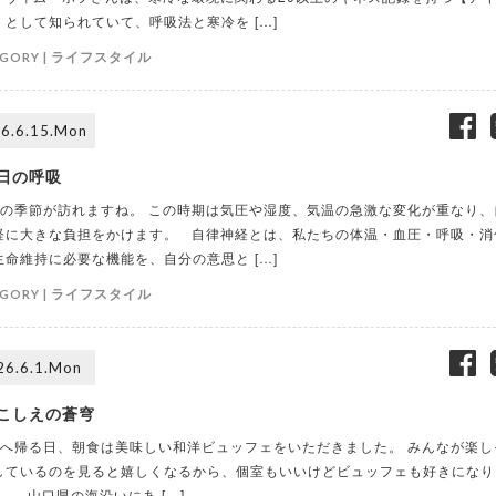
】として知られていて、呼吸法と寒冷を […]
ライフスタイル
GORY |
6.6.15.Mon
日の呼吸
の季節が訪れますね。 この時期は気圧や湿度、気温の急激な変化が重なり、
経に大きな負担をかけます。 自律神経とは、私たちの体温・血圧・呼吸・消
生命維持に必要な機能を、自分の意思と […]
ライフスタイル
GORY |
26.6.1.Mon
こしえの蒼穹
へ帰る日、朝食は美味しい和洋ビュッフェをいただきました。 みんなが楽し
しているのを見ると嬉しくなるから、個室もいいけどビュッフェも好きになり
。 山口県の海沿いにあ […]