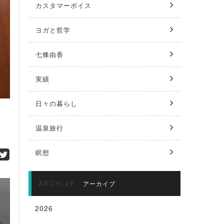
カスタマーボイス
ヨガと哲学
七條由香
実績
日々の暮らし
温泉旅行
瞑想
ARCHIVE
アーカイブ
2026