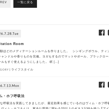
REV
一覧に戻る
6.7.28.Tue
itation Room
額ほどのメディテーションルームを作りました。 シンギングボウル、ティ
キャンドルや香りものを完備。ヨガもするのでマットやポール、ブラックロー
ールもすぐ使えるようにしました。 瞑 […]
ライフスタイル
GORY |
6.7.13.Mon
ム・ホフ呼吸法
な呼吸法を実践してきましたが、最近効果を感じているのはヴィム・ホフ呼
 ヴィム・ホフさんは、寒冷な環境に関わる20以上のギネス記録を持つ【ア