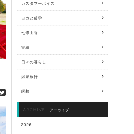
カスタマーボイス
ヨガと哲学
七條由香
実績
日々の暮らし
温泉旅行
瞑想
ARCHIVE
アーカイブ
2026