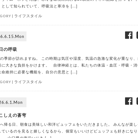
】として知られていて、呼吸法と寒冷を […]
ライフスタイル
GORY |
6.6.15.Mon
日の呼吸
の季節が訪れますね。 この時期は気圧や湿度、気温の急激な変化が重なり、
経に大きな負担をかけます。 自律神経とは、私たちの体温・血圧・呼吸・消
生命維持に必要な機能を、自分の意思と […]
ライフスタイル
GORY |
26.6.1.Mon
こしえの蒼穹
へ帰る日、朝食は美味しい和洋ビュッフェをいただきました。 みんなが楽し
しているのを見ると嬉しくなるから、個室もいいけどビュッフェも好きになり
。 山口県の海沿いにあ […]