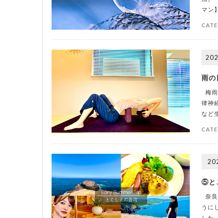
マン
CATE
202
雨の
梅雨
律神
など
CATE
20
⑤と
奈良
うに
した