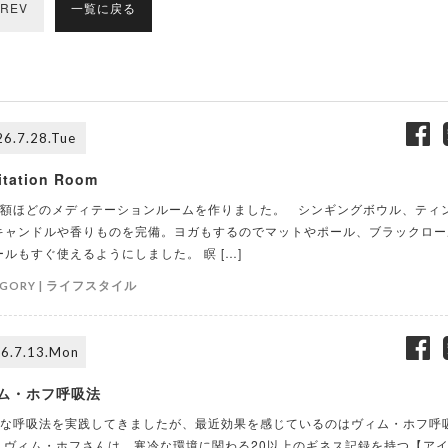
REV
一覧に戻る
6.7.28.Tue
itation Room
額ほどのメディテーションルームを作りました。 シンギングボウル、ティ
キャンドルや香りものを完備。ヨガもするのでマットやポール、ブラックロー
ールもすぐ使えるようにしました。 瞑 […]
ライフスタイル
GORY |
6.7.13.Mon
ム・ホフ呼吸法
な呼吸法を実践してきましたが、最近効果を感じているのはヴィム・ホフ呼
 ヴィム・ホフさんは、寒冷な環境に関わる20以上のギネス記録を持つ【ア