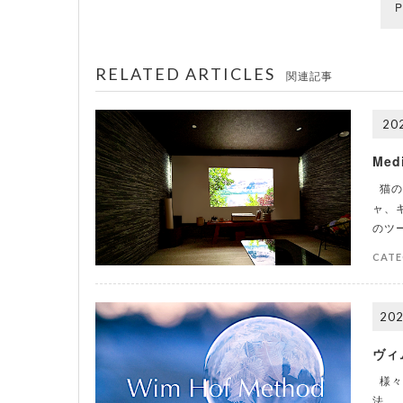
P
RELATED ARTICLES
関連記事
202
Med
猫の
ャ、
のツ
CATE
202
ヴィ
様々
法。