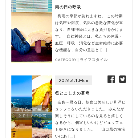
雨の日の呼吸
梅雨の季節が訪れますね。 この時期
は気圧や湿度、気温の急激な変化が重
なり、自律神経に大きな負担をかけま
す。 自律神経とは、私たちの体温・
血圧・呼吸・消化など生命維持に必要
な機能を、自分の意思と […]
CATEGORY |
ライフスタイル
2026.6.1.Mon
⑤とこしえの蒼穹
奈良へ帰る日、朝食は美味しい和洋ビ
ュッフェをいただきました。 みんなが
楽しそうにしているのを見ると嬉しく
なるから、個室もいいけどビュッフェ
も好きになりました。 山口県の海沿
いにあ […]