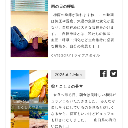
雨の日の呼吸
梅雨の季節が訪れますね。 この時期
は気圧や湿度、気温の急激な変化が重
なり、自律神経に大きな負担をかけま
す。 自律神経とは、私たちの体温・
血圧・呼吸・消化など生命維持に必要
な機能を、自分の意思と […]
CATEGORY |
ライフスタイル
2026.6.1.Mon
⑤とこしえの蒼穹
奈良へ帰る日、朝食は美味しい和洋ビ
ュッフェをいただきました。 みんなが
楽しそうにしているのを見ると嬉しく
なるから、個室もいいけどビュッフェ
も好きになりました。 山口県の海沿
いにあ […]