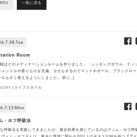
REV
一覧に戻る
6.7.28.Tue
itation Room
額ほどのメディテーションルームを作りました。 シンギングボウル、ティ
キャンドルや香りものを完備。ヨガもするのでマットやポール、ブラックロー
ールもすぐ使えるようにしました。 瞑 […]
ライフスタイル
GORY |
6.7.13.Mon
ム・ホフ呼吸法
な呼吸法を実践してきましたが、最近効果を感じているのはヴィム・ホフ呼
 ヴィム・ホフさんは、寒冷な環境に関わる20以上のギネス記録を持つ【ア