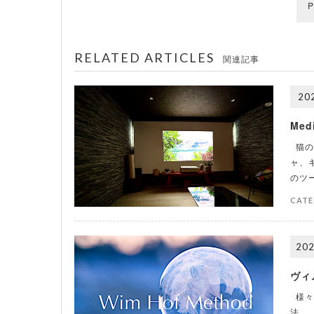
P
RELATED ARTICLES
関連記事
202
Med
猫の
ャ、
のツ
CATE
202
ヴィ
様々
法。