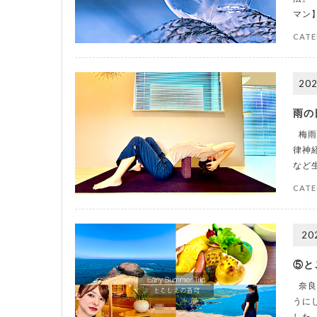
マン
CATE
202
雨の
梅雨
律神
など
CATE
20
⑤と
奈良
うに
した