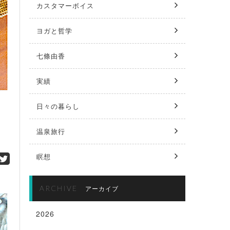
カスタマーボイス
ヨガと哲学
七條由香
実績
日々の暮らし
温泉旅行
瞑想
ARCHIVE
アーカイブ
2026