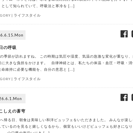
】として知られていて、呼吸法と寒冷を […]
ライフスタイル
GORY |
6.6.15.Mon
日の呼吸
の季節が訪れますね。 この時期は気圧や湿度、気温の急激な変化が重なり、
経に大きな負担をかけます。 自律神経とは、私たちの体温・血圧・呼吸・消
生命維持に必要な機能を、自分の意思と […]
ライフスタイル
GORY |
26.6.1.Mon
こしえの蒼穹
へ帰る日、朝食は美味しい和洋ビュッフェをいただきました。 みんなが楽し
しているのを見ると嬉しくなるから、個室もいいけどビュッフェも好きになり
。 山口県の海沿いにあ […]