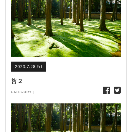
2023.7.28.Fri
苔２
CATEGORY |