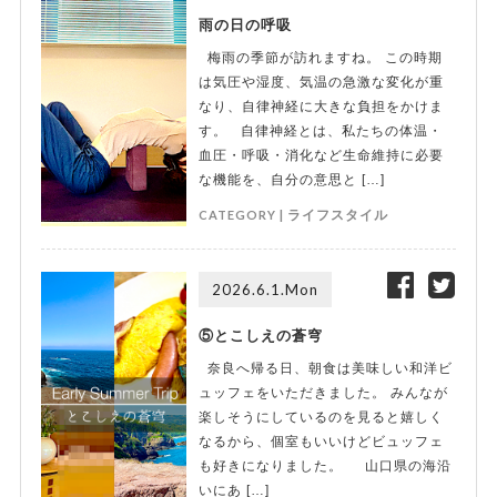
雨の日の呼吸
梅雨の季節が訪れますね。 この時期
は気圧や湿度、気温の急激な変化が重
なり、自律神経に大きな負担をかけま
す。 自律神経とは、私たちの体温・
血圧・呼吸・消化など生命維持に必要
な機能を、自分の意思と […]
CATEGORY |
ライフスタイル
2026.6.1.Mon
⑤とこしえの蒼穹
奈良へ帰る日、朝食は美味しい和洋ビ
ュッフェをいただきました。 みんなが
楽しそうにしているのを見ると嬉しく
なるから、個室もいいけどビュッフェ
も好きになりました。 山口県の海沿
いにあ […]