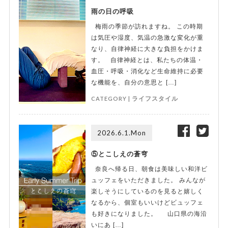
雨の日の呼吸
梅雨の季節が訪れますね。 この時期
は気圧や湿度、気温の急激な変化が重
なり、自律神経に大きな負担をかけま
す。 自律神経とは、私たちの体温・
血圧・呼吸・消化など生命維持に必要
な機能を、自分の意思と […]
CATEGORY |
ライフスタイル
2026.6.1.Mon
⑤とこしえの蒼穹
奈良へ帰る日、朝食は美味しい和洋ビ
ュッフェをいただきました。 みんなが
楽しそうにしているのを見ると嬉しく
なるから、個室もいいけどビュッフェ
も好きになりました。 山口県の海沿
いにあ […]