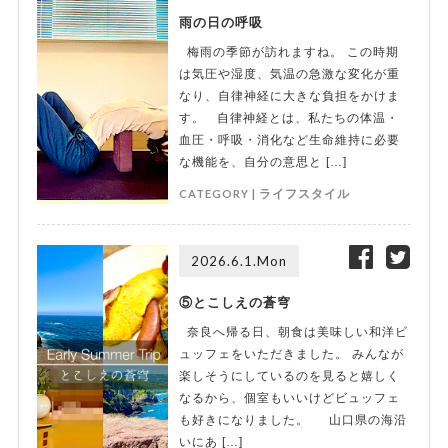
雨の日の呼吸
梅雨の季節が訪れますね。 この時期
は気圧や湿度、気温の急激な変化が重
なり、自律神経に大きな負担をかけま
す。 自律神経とは、私たちの体温・
血圧・呼吸・消化など生命維持に必要
な機能を、自分の意思と […]
CATEGORY |
ライフスタイル
2026.6.1.Mon
⑤とこしえの蒼穹
奈良へ帰る日、朝食は美味しい和洋ビ
ュッフェをいただきました。 みんなが
楽しそうにしているのを見ると嬉しく
なるから、個室もいいけどビュッフェ
も好きになりました。 山口県の海沿
いにあ […]