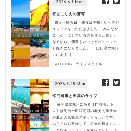
2026.6.1.Mon
⑤とこしえの蒼穹
奈良へ帰る日、朝食は美味しい和洋ビ
ュッフェをいただきました。 みんなが
楽しそうにしているのを見ると嬉しく
なるから、個室もいいけどビュッフェ
も好きになりました。 山口県の海沿
いにあ […]
CATEGORY |
ライフスタイル
2026.5.25.Mon
④門司港と至高のライブ
福岡県北九州にある【門司港レト
ロ】は明治〜昭和初期の歴史的建造物
が並ぶ人気観光スポットらしいです。
ぶらぶらお散歩して、名物の焼きカレ
ーと抹茶ジェラートを食べました。 カ