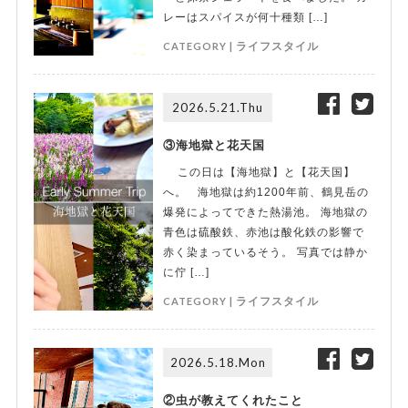
レーはスパイスが何十種類 […]
CATEGORY |
ライフスタイル
2026.5.21.Thu
③海地獄と花天国
この日は【海地獄】と【花天国】
へ。 海地獄は約1200年前、鶴見岳の
爆発によってできた熱湯池。 海地獄の
青色は硫酸鉄、赤池は酸化鉄の影響で
赤く染まっているそう。 写真では静か
に佇 […]
CATEGORY |
ライフスタイル
2026.5.18.Mon
②虫が教えてくれたこと