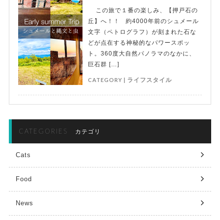
この旅で１番の楽しみ、【押戸石の
丘】へ！！ 約4000年前のシュメール
文字（ペトログラフ）が刻まれた石な
どが点在する神秘的なパワースポッ
ト。360度大自然パノラマのなかに、
巨石群 […]
CATEGORY |
ライフスタイル
CATEGORIES
カテゴリ
Cats
Food
News