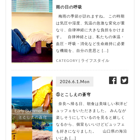
雨の日の呼吸
梅雨の季節が訪れますね。 この時期
は気圧や湿度、気温の急激な変化が重
なり、自律神経に大きな負担をかけま
す。 自律神経とは、私たちの体温・
血圧・呼吸・消化など生命維持に必要
な機能を、自分の意思と […]
CATEGORY |
ライフスタイル
2026.6.1.Mon
⑤とこしえの蒼穹
奈良へ帰る日、朝食は美味しい和洋ビ
ュッフェをいただきました。 みんなが
楽しそうにしているのを見ると嬉しく
なるから、個室もいいけどビュッフェ
も好きになりました。 山口県の海沿
いにあ […]