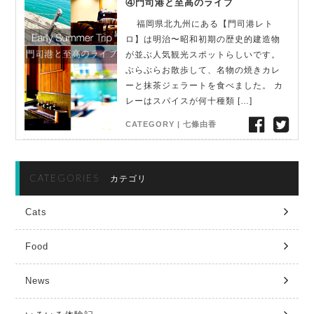
④門司港と至高のライブ
福岡県北九州にある【門司港レト
ロ】は明治〜昭和初期の歴史的建造物
が並ぶ人気観光スポットらしいです。
ぶらぶらお散歩して、名物の焼きカレ
ーと抹茶ジェラートを食べました。 カ
レーはスパイスが何十種類 […]
CATEGORY |
七條由香
CATEGORIES
カテゴリ
Cats
Food
News