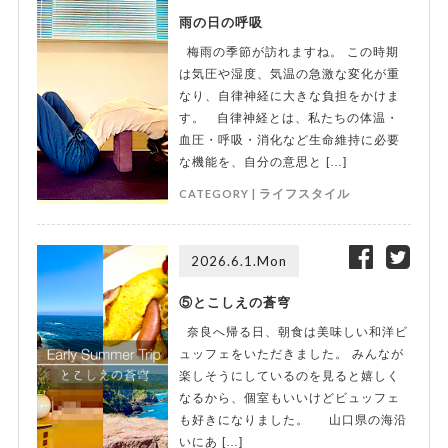
雨の日の呼吸
梅雨の季節が訪れますね。 この時期
は気圧や湿度、気温の急激な変化が重
なり、自律神経に大きな負担をかけま
す。 自律神経とは、私たちの体温・
血圧・呼吸・消化など生命維持に必要
な機能を、自分の意思と […]
CATEGORY |
ライフスタイル
2026.6.1.Mon
⑤とこしえの蒼穹
奈良へ帰る日、朝食は美味しい和洋ビ
ュッフェをいただきました。 みんなが
楽しそうにしているのを見ると嬉しく
なるから、個室もいいけどビュッフェ
も好きになりました。 山口県の海沿
いにあ […]