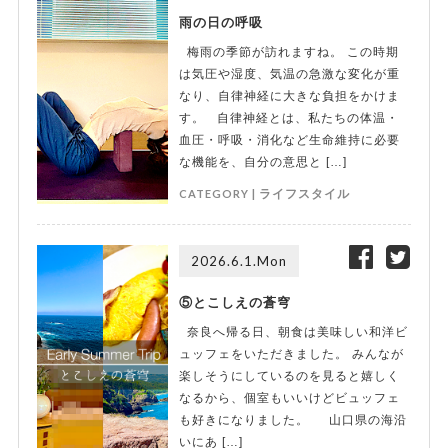
雨の日の呼吸
梅雨の季節が訪れますね。 この時期
は気圧や湿度、気温の急激な変化が重
なり、自律神経に大きな負担をかけま
す。 自律神経とは、私たちの体温・
血圧・呼吸・消化など生命維持に必要
な機能を、自分の意思と […]
CATEGORY |
ライフスタイル
2026.6.1.Mon
⑤とこしえの蒼穹
奈良へ帰る日、朝食は美味しい和洋ビ
ュッフェをいただきました。 みんなが
楽しそうにしているのを見ると嬉しく
なるから、個室もいいけどビュッフェ
も好きになりました。 山口県の海沿
いにあ […]